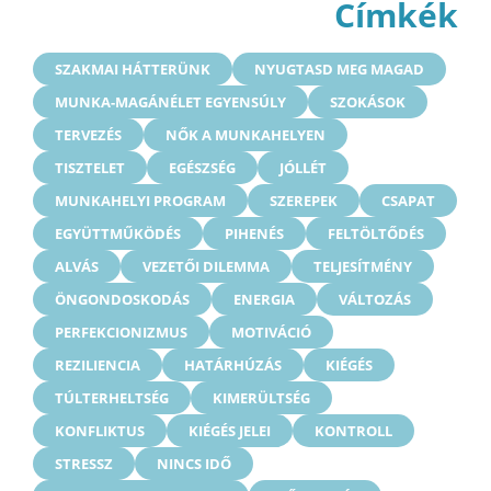
Címkék
SZAKMAI HÁTTERÜNK
NYUGTASD MEG MAGAD
MUNKA-MAGÁNÉLET EGYENSÚLY
SZOKÁSOK
TERVEZÉS
NŐK A MUNKAHELYEN
TISZTELET
EGÉSZSÉG
JÓLLÉT
MUNKAHELYI PROGRAM
SZEREPEK
CSAPAT
EGYÜTTMŰKÖDÉS
PIHENÉS
FELTÖLTŐDÉS
ALVÁS
VEZETŐI DILEMMA
TELJESÍTMÉNY
ÖNGONDOSKODÁS
ENERGIA
VÁLTOZÁS
PERFEKCIONIZMUS
MOTIVÁCIÓ
REZILIENCIA
HATÁRHÚZÁS
KIÉGÉS
TÚLTERHELTSÉG
KIMERÜLTSÉG
KONFLIKTUS
KIÉGÉS JELEI
KONTROLL
STRESSZ
NINCS IDŐ