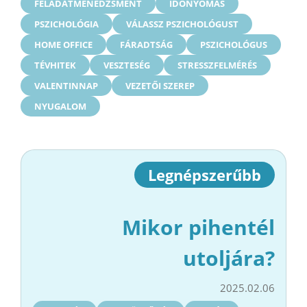
FELADATMENEDZSMENT
IDŐNYOMÁS
PSZICHOLÓGIA
VÁLASSZ PSZICHOLÓGUST
HOME OFFICE
FÁRADTSÁG
PSZICHOLÓGUS
TÉVHITEK
VESZTESÉG
STRESSZFELMÉRÉS
VALENTINNAP
VEZETŐI SZEREP
NYUGALOM
Legnépszerűbb
Mikor pihentél
utoljára?
2025.02.06