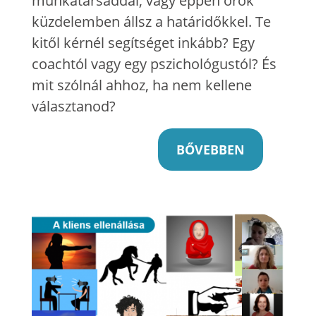
munkatársaddal, vagy éppen örök
küzdelemben állsz a határidőkkel. Te
kitől kérnél segítséget inkább? Egy
coachtól vagy egy pszichológustól? És
mit szólnál ahhoz, ha nem kellene
választanod?
BŐVEBBEN