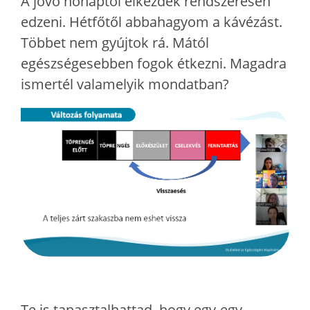
A jövő hónaptól elkezdek rendszeresen
edzeni. Hétfőtől abbahagyom a kávézást.
Többet nem gyújtok rá. Mától
egészségesebben fogok étkezni. Magadra
ismertél valamelyik mondatban?
Te is tapasztalhattad, hogy egy-egy