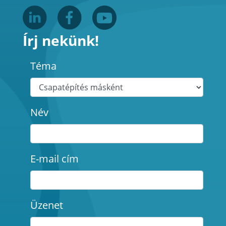
Írj nekünk!
Téma
Név
E-mail cím
Üzenet