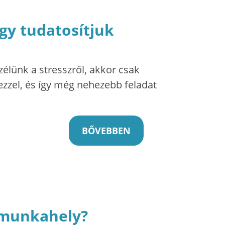
gy tudatosítjuk
zélünk a stresszről, akkor csak
ezzel, és így még nehezebb feladat
BŐVEBBEN
a munkahely?