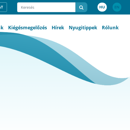
AT
HU
EN
nk
Kiégésmegelőzés
Hírek
Nyugitippek
Rólunk