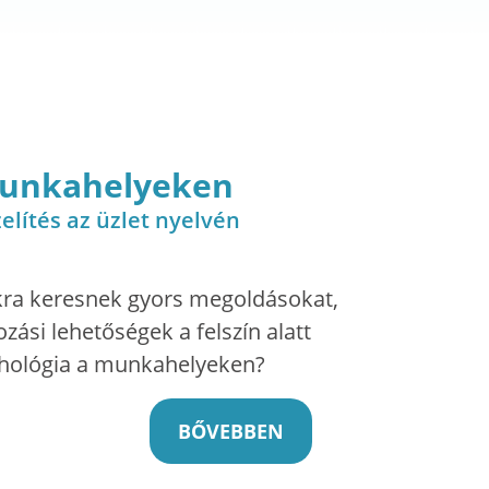
 munkahelyeken
elítés az üzlet nyelvén
kra keresnek gyors megoldásokat,
ási lehetőségek a felszín alatt
ichológia a munkahelyeken?
BŐVEBBEN