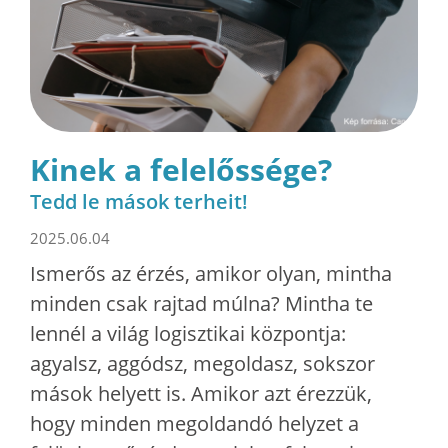
Kinek a felelőssége?
Tedd le mások terheit!
2025.06.04
Ismerős az érzés, amikor olyan, mintha
minden csak rajtad múlna? Mintha te
lennél a világ logisztikai központja:
agyalsz, aggódsz, megoldasz, sokszor
mások helyett is. Amikor azt érezzük,
hogy minden megoldandó helyzet a