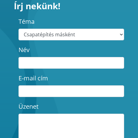
Írj nekünk!
Téma
Név
E-mail cím
Üzenet