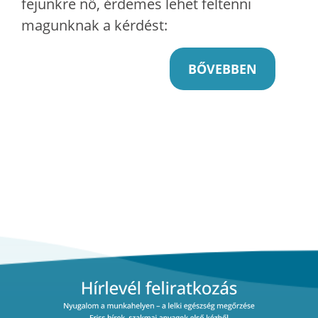
fejünkre nő, érdemes lehet feltenni
magunknak a kérdést:
BŐVEBBEN