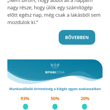
„Nem bírom, hogy abból áll a napjaim
nagy része, hogy ülök egy számítógép
előtt egész nap, még csak a lakásból sem
mozdulok ki.”
BŐVEBBEN