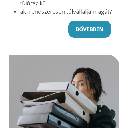
túlórázik?
aki rendszeresen túlvállalja magát?
BŐVEBBEN