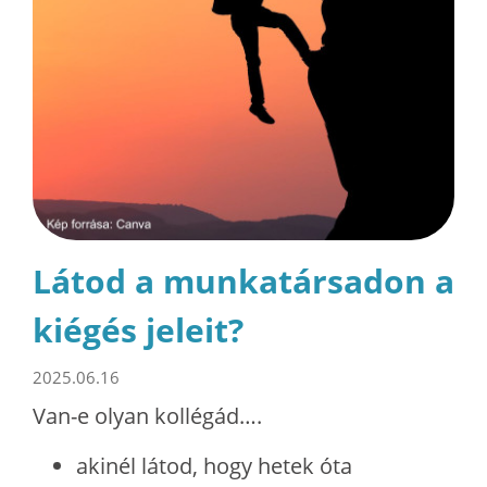
Látod a munkatársadon a
kiégés jeleit?
2025.06.16
Van-e olyan kollégád….
akinél látod, hogy hetek óta