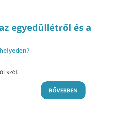
az egyedüllétről és a
ahelyeden?
l szól.
BŐVEBBEN