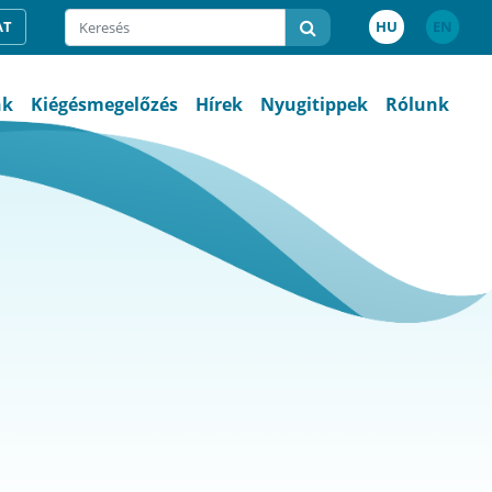
AT
HU
EN
nk
Kiégésmegelőzés
Hírek
Nyugitippek
Rólunk