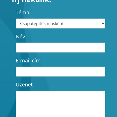
Téma
Név
E-mail cím
Üzenet