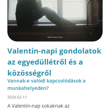
Valentin-napi gondolatok
az egyedüllétről és a
közösségről
Vannak-e valódi kapcsolódások a
munkahelyeden?
2026.02.11
A Valentin-nap sokaknak az