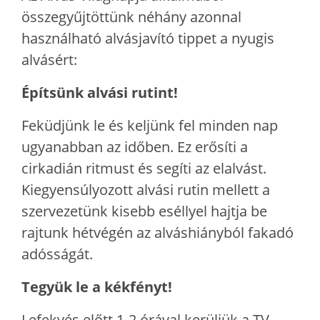
összegyűjtöttünk néhány azonnal
használható alvásjavító tippet a nyugis
alvásért:
Építsünk alvási rutint!
Feküdjünk le és keljünk fel minden nap
ugyanabban az időben. Ez erősíti a
cirkadián ritmust és segíti az elalvást.
Kiegyensúlyozott alvási rutin mellett a
szervezetünk kisebb eséllyel hajtja be
rajtunk hétvégén az alváshiányból fakadó
adósságát.
Tegyük le a kékfényt!
Lefekvés előtt 1-2 órával kerüljük a TV,