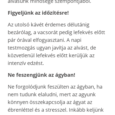
alvásunk minősége szempontjából.
Figyeljünk az időzítésre!
Az utolsó kávét érdemes délutánig
bezárólag, a vacsorát pedig lefekvés előtt
pár órával elfogyasztani. A napi
testmozgás ugyan javítja az alvást, de
közvetlenül lefekvés előtt kerüljük az
intenzív edzést.
Ne feszengjünk az ágyban!
Ne forgolódjunk feszülten az ágyban, ha
nem tudunk elaludni, mert az agyunk
könnyen összekapcsolja az ágyat az
ébrenléttel és a stresszel. Inkább keljünk