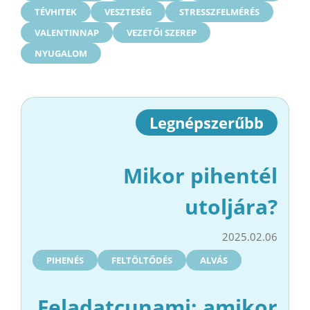
TÉVHITEK
VESZTESÉG
STRESSZFELMÉRÉS
VALENTINNAP
VEZETŐI SZEREP
NYUGALOM
Legnépszerűbb
Mikor pihentél
utoljára?
2025.02.06
PIHENÉS
FELTÖLTŐDÉS
ALVÁS
Feladatcunami: amikor