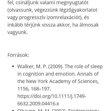
fel, csináljunk valami megnyugtatót
(olvassunk, végezzünk légzőgyakorlatot
vagy progresszív izomrelaxációt), és
inkább térjünk vissza akkor, ha álmosak
vagyunk.
Források:
Walker, M. P. (2009). The role of sleep
in cognition and emotion. Annals of
the New York Academy of Sciences,
1156, 168–197.
https://doi.org/10.1111/j.1749-
6632.2009.04416.x
Ohayon, M. M. (2002). Epidemiology