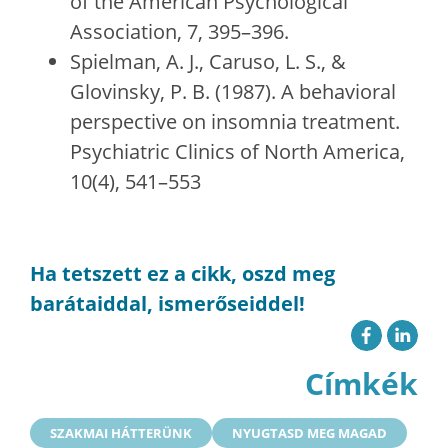
of the American Psychological
Association, 7, 395–396.
Spielman, A. J., Caruso, L. S., &
Glovinsky, P. B. (1987). A behavioral
perspective on insomnia treatment.
Psychiatric Clinics of North America,
10(4), 541–553
Ha tetszett ez a cikk, oszd meg
barátaiddal, ismerőseiddel!
Címkék
SZAKMAI HÁTTERÜNK
NYUGTASD MEG MAGAD