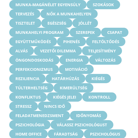
MUNKA-MAGÁNÉLET EGYENSÚLY
SZOKÁSOK
TERVEZÉS
NŐK A MUNKAHELYEN
TISZTELET
EGÉSZSÉG
JÓLLÉT
MUNKAHELYI PROGRAM
SZEREPEK
CSAPAT
EGYÜTTMŰKÖDÉS
PIHENÉS
FELTÖLTŐDÉS
ALVÁS
VEZETŐI DILEMMA
TELJESÍTMÉNY
ÖNGONDOSKODÁS
ENERGIA
VÁLTOZÁS
PERFEKCIONIZMUS
MOTIVÁCIÓ
REZILIENCIA
HATÁRHÚZÁS
KIÉGÉS
TÚLTERHELTSÉG
KIMERÜLTSÉG
KONFLIKTUS
KIÉGÉS JELEI
KONTROLL
STRESSZ
NINCS IDŐ
FELADATMENEDZSMENT
IDŐNYOMÁS
PSZICHOLÓGIA
VÁLASSZ PSZICHOLÓGUST
HOME OFFICE
FÁRADTSÁG
PSZICHOLÓGUS