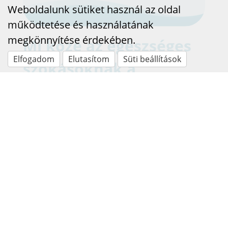
Weboldalunk sütiket használ az oldal
működtetése és használatának
megkönnyítése érdekében.
Mi köze az egészséges
Elfogadom
Elutasítom
Süti beállítások
szokásoknak a
kiégéshez?
2025.10.10
Gondolj csak bele, hányszor fordult
elő veled az alábbiak közül valamelyik:
BŐVEBBEN