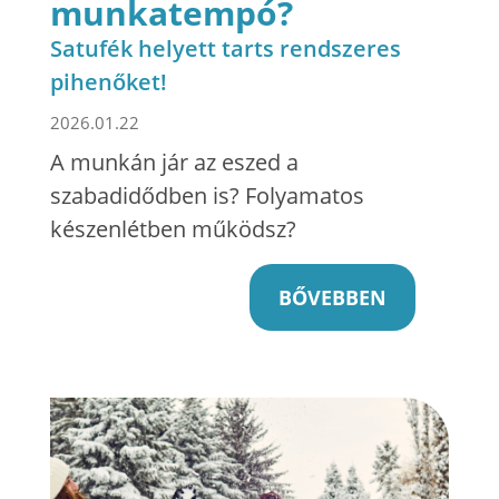
munkatempó?
Satufék helyett tarts rendszeres
pihenőket!
2026.01.22
A munkán jár az eszed a
szabadidődben is? Folyamatos
készenlétben működsz?
BŐVEBBEN