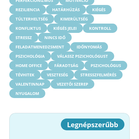
PERFEKCIONIZMUS
MOTIVÁCIÓ
REZILIENCIA
HATÁRHÚZÁS
KIÉGÉS
TÚLTERHELTSÉG
KIMERÜLTSÉG
KONFLIKTUS
KIÉGÉS JELEI
KONTROLL
STRESSZ
NINCS IDŐ
FELADATMENEDZSMENT
IDŐNYOMÁS
PSZICHOLÓGIA
VÁLASSZ PSZICHOLÓGUST
HOME OFFICE
FÁRADTSÁG
PSZICHOLÓGUS
TÉVHITEK
VESZTESÉG
STRESSZFELMÉRÉS
VALENTINNAP
VEZETŐI SZEREP
NYUGALOM
Legnépszerűbb