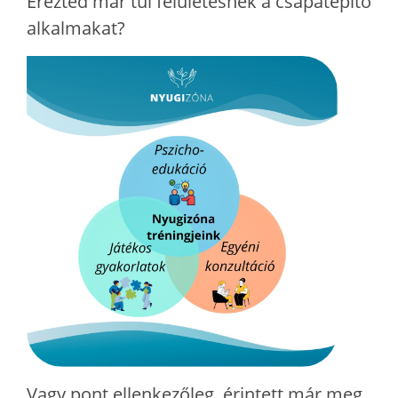
Érezted már túl felületesnek a csapatépítő
alkalmakat?
Vagy pont ellenkezőleg, érintett már meg