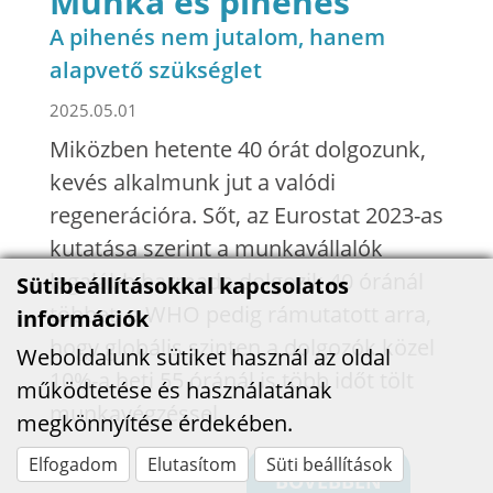
Munka és pihenés
A pihenés nem jutalom, hanem
alapvető szükséglet
2025.05.01
Miközben hetente 40 órát dolgozunk,
kevés alkalmunk jut a valódi
regenerációra. Sőt, az Eurostat 2023-as
kutatása szerint a munkavállalók
legalább harmada dolgozik 40 óránál
Sütibeállításokkal kapcsolatos
többet, a WHO pedig rámutatott arra,
információk
hogy globális szinten a dolgozók közel
Weboldalunk sütiket használ az oldal
10%-a heti 55 óránál is több időt tölt
működtetése és használatának
munkavégzéssel.
megkönnyítése érdekében.
Elfogadom
Elutasítom
Süti beállítások
BŐVEBBEN