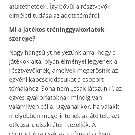
átültethetőek. Így bővül a résztvevők
elméleti tudása az adott témáról.
Mi a játékos tréninggyakorlatok
szerepe?
Nagy hangsúlyt helyezünk arra, hogy a
játékok által olyan élményei legyenek a
résztvevőknek, amelyek megerősítik az
egyéni kapcsolódásukat a csoport
témájához. Soha nem „csak játszunk”, az
egyes gyakorlatoknak mindig van
valamilyen célja. Ugyanakkor, ha valakit
mélyebben megérintenek az átéltek, azt
etikusan, diszkréten kezeljük. A
csoportokra csak az a téma és olyan