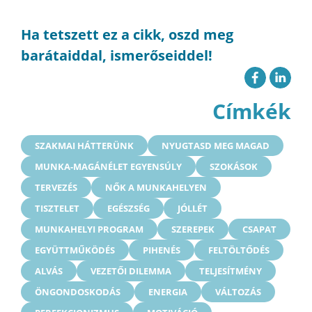
Ha tetszett ez a cikk, oszd meg
barátaiddal, ismerőseiddel!
Címkék
SZAKMAI HÁTTERÜNK
NYUGTASD MEG MAGAD
MUNKA-MAGÁNÉLET EGYENSÚLY
SZOKÁSOK
TERVEZÉS
NŐK A MUNKAHELYEN
TISZTELET
EGÉSZSÉG
JÓLLÉT
MUNKAHELYI PROGRAM
SZEREPEK
CSAPAT
EGYÜTTMŰKÖDÉS
PIHENÉS
FELTÖLTŐDÉS
ALVÁS
VEZETŐI DILEMMA
TELJESÍTMÉNY
ÖNGONDOSKODÁS
ENERGIA
VÁLTOZÁS