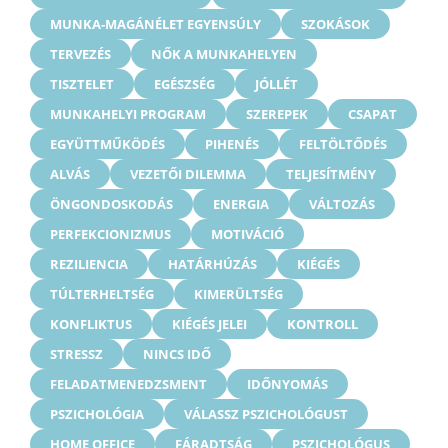
MUNKA-MAGÁNÉLET EGYENSÚLY
SZOKÁSOK
TERVEZÉS
NŐK A MUNKAHELYEN
TISZTELET
EGÉSZSÉG
JÓLLÉT
MUNKAHELYI PROGRAM
SZEREPEK
CSAPAT
EGYÜTTMŰKÖDÉS
PIHENÉS
FELTÖLTŐDÉS
ALVÁS
VEZETŐI DILEMMA
TELJESÍTMÉNY
ÖNGONDOSKODÁS
ENERGIA
VÁLTOZÁS
PERFEKCIONIZMUS
MOTIVÁCIÓ
REZILIENCIA
HATÁRHÚZÁS
KIÉGÉS
TÚLTERHELTSÉG
KIMERÜLTSÉG
KONFLIKTUS
KIÉGÉS JELEI
KONTROLL
STRESSZ
NINCS IDŐ
FELADATMENEDZSMENT
IDŐNYOMÁS
PSZICHOLÓGIA
VÁLASSZ PSZICHOLÓGUST
HOME OFFICE
FÁRADTSÁG
PSZICHOLÓGUS