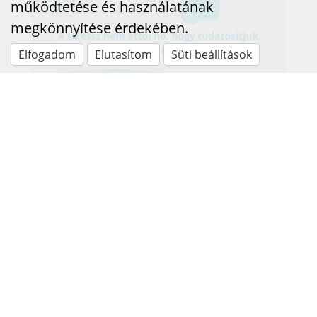
működtetése és használatának
megkönnyítése érdekében.
Elfogadom
Elutasítom
Süti beállítások
A stressz nem attól nő,
hogy tudatosítjuk
2025.08.28
Sokan azt gondolják, hogy ha túl sokat
beszélünk a stresszről, akkor csak
felerősítjük azt. Mintha erősebbé
tennénk ezzel, és így még nehezebb
feladat lenne legyűrni.