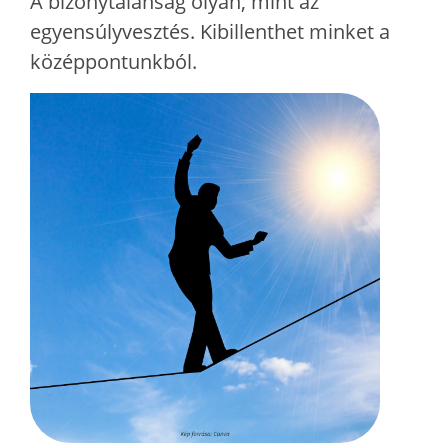
A bizonytalanság olyan, mint az
egyensúlyvesztés. Kibillenthet minket a
középpontunkból.