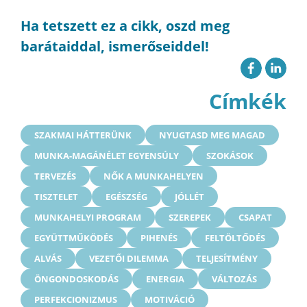
Ha tetszett ez a cikk, oszd meg
barátaiddal, ismerőseiddel!
Címkék
SZAKMAI HÁTTERÜNK
NYUGTASD MEG MAGAD
MUNKA-MAGÁNÉLET EGYENSÚLY
SZOKÁSOK
TERVEZÉS
NŐK A MUNKAHELYEN
TISZTELET
EGÉSZSÉG
JÓLLÉT
MUNKAHELYI PROGRAM
SZEREPEK
CSAPAT
EGYÜTTMŰKÖDÉS
PIHENÉS
FELTÖLTŐDÉS
ALVÁS
VEZETŐI DILEMMA
TELJESÍTMÉNY
ÖNGONDOSKODÁS
ENERGIA
VÁLTOZÁS
PERFEKCIONIZMUS
MOTIVÁCIÓ