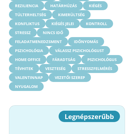
REZILIENCIA
HATÁRHÚZÁS
KIÉGÉS
TÚLTERHELTSÉG
KIMERÜLTSÉG
KONFLIKTUS
KIÉGÉS JELEI
KONTROLL
STRESSZ
NINCS IDŐ
FELADATMENEDZSMENT
IDŐNYOMÁS
PSZICHOLÓGIA
VÁLASSZ PSZICHOLÓGUST
HOME OFFICE
FÁRADTSÁG
PSZICHOLÓGUS
TÉVHITEK
VESZTESÉG
STRESSZFELMÉRÉS
VALENTINNAP
VEZETŐI SZEREP
NYUGALOM
Legnépszerűbb