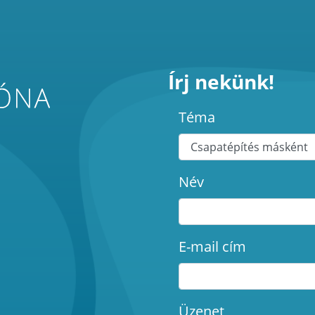
Írj nekünk!
Téma
Név
E-mail cím
Üzenet