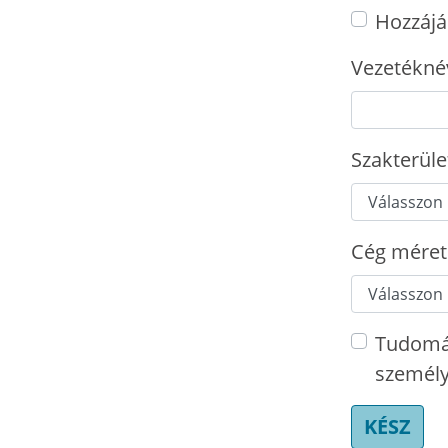
Hozzájá
Vezetékné
Szakterület
Cég méret
Tudomá
személy
KÉSZ