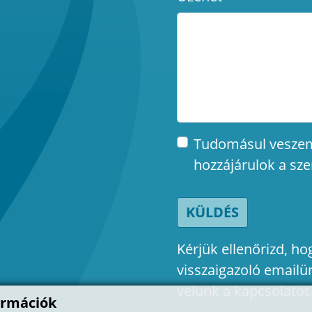
Tudomásul vesze
hozzájárulok a sz
KÜLDÉS
Kérjük ellenőrizd, 
visszaigazoló emailü
velünk a kapcsolatot
ormációk