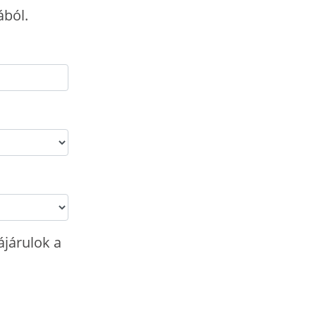
ából.
ájárulok a