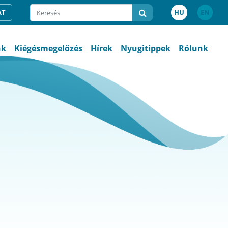
AT
HU
EN
nk
Kiégésmegelőzés
Hírek
Nyugitippek
Rólunk