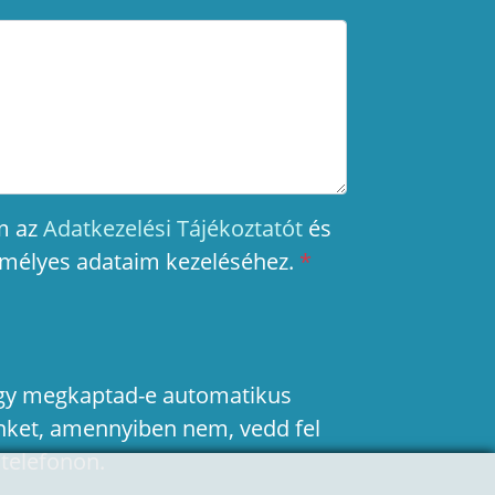
m az
Adatkezelési Tájékoztatót
és
emélyes adataim kezeléséhez.
*
hogy megkaptad-e automatikus
nket, amennyiben nem, vedd fel
 telefonon.