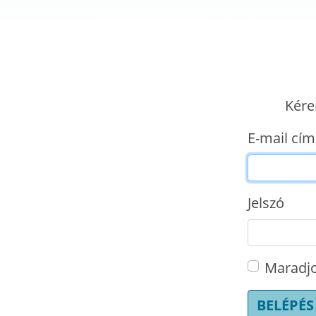
Kére
E-mail cím
Jelszó
Maradjo
BELÉPÉS