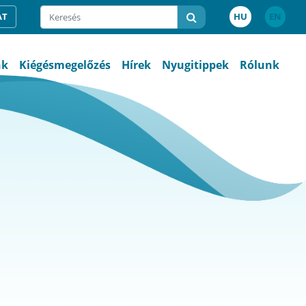
AT
HU
EN
nk
Kiégésmegelőzés
Hírek
Nyugitippek
Rólunk