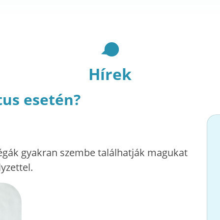
Hírek
tus esetén?
légák gyakran szembe találhatják magukat
yzettel.