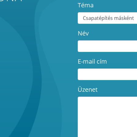
Téma
Név
E-mail cím
Üzenet