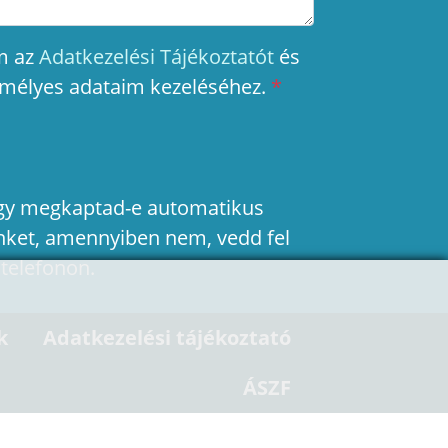
m az
Adatkezelési Tájékoztatót
és
emélyes adataim kezeléséhez.
*
hogy megkaptad-e automatikus
nket, amennyiben nem, vedd fel
 telefonon.
k
Adatkezelési tájékoztató
ÁSZF