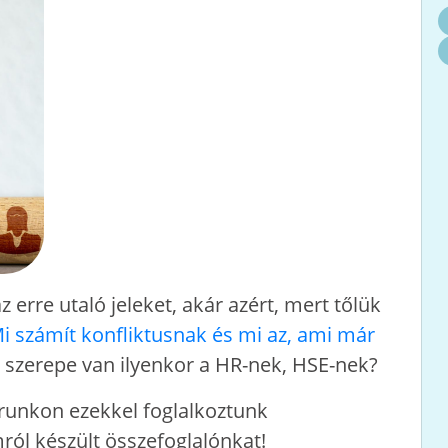
z erre utaló jeleket, akár azért, mert tőlük
i számít konfliktusnak és mi az, ami már
 szerepe van ilyenkor a HR-nek, HSE-nek?
runkon ezekkel foglalkoztunk
ról készült összefoglalónkat!