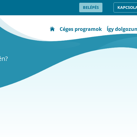
BELÉPÉS
KAPCSOL
Céges programok
Így dolgozu
én?