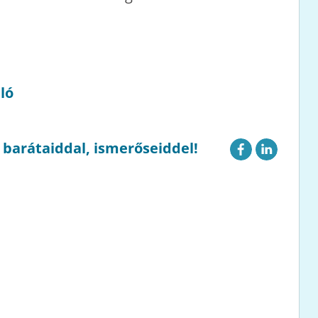
ló
g barátaiddal, ismerőseiddel!