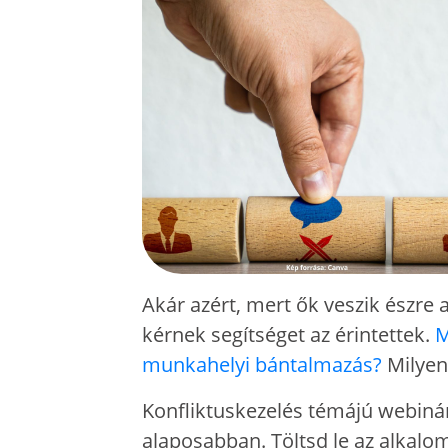
Akár azért, mert ők veszik észre a
kérnek segítséget az érintettek.
M
munkahelyi bántalmazás?
Milyen
Konfliktuskezelés témájú webiná
alaposabban. Töltsd le az alkalom