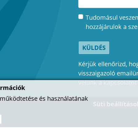
Tudomásul vesze
hozzájárulok a sz
KÜLDÉS
Kérjük ellenőrizd, 
visszaigazoló emailü
velünk a kapcsolatot
ormációk
l működtetése és használatának
Süti beállításo