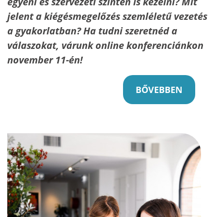
egyéni és szervezeti szinten is kezelni? Mit
jelent a kiégésmegelőzés szemléletű vezetés
a gyakorlatban? Ha tudni szeretnéd a
válaszokat, várunk online konferenciánkon
november 11-én!
BŐVEBBEN