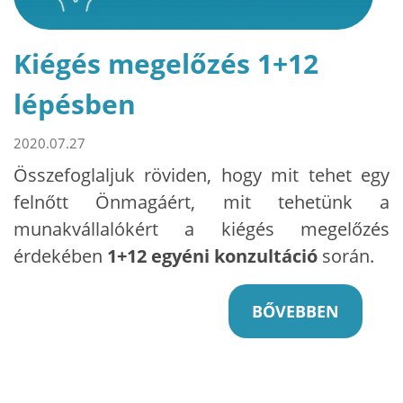
Kiégés megelőzés 1+12
lépésben
2020.07.27
Összefoglaljuk röviden, hogy mit tehet egy
felnőtt Önmagáért, mit tehetünk a
munakvállalókért a kiégés megelőzés
érdekében
1+12 egyéni konzultáció
során.
BŐVEBBEN