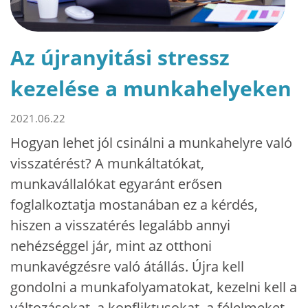
Az újranyitási stressz
kezelése a munkahelyeken
2021.06.22
Hogyan lehet jól csinálni a munkahelyre való
visszatérést? A munkáltatókat,
munkavállalókat egyaránt erősen
foglalkoztatja mostanában ez a kérdés,
hiszen a visszatérés legalább annyi
nehézséggel jár, mint az otthoni
munkavégzésre való átállás. Újra kell
gondolni a munkafolyamatokat, kezelni kell a
változásokat, a konfliktusokat, a félelmeket.