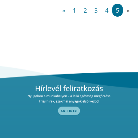
«
1
2
3
4
5
»