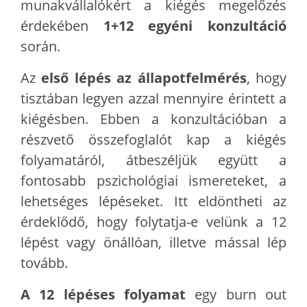
munakvállalókért a kiégés megelőzés
érdekében
1+12 egyéni konzultáció
során.
Az
első lépés az állapotfelmérés
, hogy
tisztában legyen azzal mennyire érintett a
kiégésben. Ebben a konzultációban a
részvető összefoglalót kap a kiégés
folyamatáról, átbeszéljük együtt a
fontosabb pszichológiai ismereteket, a
lehetséges lépéseket. Itt eldöntheti az
érdeklődő, hogy folytatja-e velünk a 12
lépést vagy önállóan, illetve mással lép
tovább.
A 12 lépéses folyamat
egy burn out