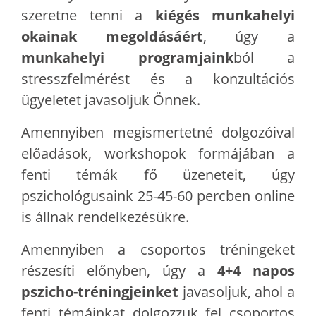
szeretne tenni a
kiégés munkahelyi
okainak megoldásáért
, úgy a
munkahelyi programjaink
ból a
stresszfelmérést és a konzultációs
ügyeletet javasoljuk Önnek.
Amennyiben megismertetné dolgozóival
előadások, workshopok formájában a
fenti témák fő üzeneteit, úgy
pszichológusaink 25-45-60 percben online
is állnak rendelkezésükre.
Amennyiben a csoportos tréningeket
részesíti előnyben, úgy a
4+4 napos
pszicho-tréningjeinket
javasoljuk, ahol a
fenti témáinkat dolgozzuk fel csoportos