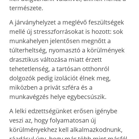
természete.
A járványhelyzet a meglévő feszültségek
mellé új stresszforrásokat is hozott: sok
munkahelyen jelentősen megnőtt a
túlterheltség, nyomasztó a körülmények
drasztikus változása miatt érzett
tehetetlenség, a tartósan otthonról
dolgozók pedig izolációt élnek meg,
miközben a privát szféra és a
munkavégzés helye egybecsúszik.
A lelki edzettségünket erősen igénybe
veszi az, hogy folyamatosan új
körülményekhez kell alkalmazkodnunk,
ráadásul úgy, hogy már több mint másfél