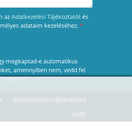
m az
Adatkezelési Tájékoztatót
és
emélyes adataim kezeléséhez.
*
hogy megkaptad-e automatikus
nket, amennyiben nem, vedd fel
 telefonon.
k
Adatkezelési tájékoztató
ÁSZF