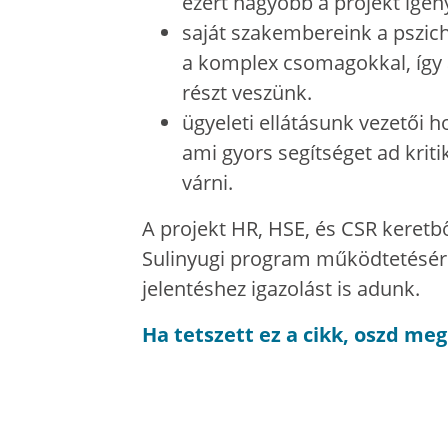
ezért nagyobb a projekt igény
saját szakembereink a pszicho
a komplex csomagokkal, így a
részt veszünk.
ügyeleti ellátásunk vezetői 
ami gyors segítséget ad krit
várni.
A projekt HR, HSE, és CSR keretbő
Sulinyugi program működtetésére 
jelentéshez igazolást is adunk.
Ha tetszett ez a cikk, oszd me