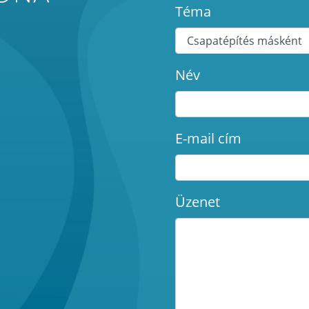
Téma
Név
E-mail cím
Üzenet