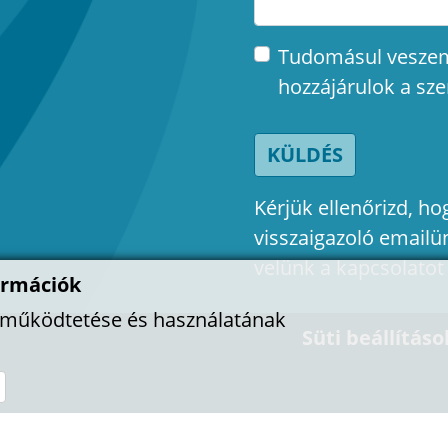
Tudomásul vesze
hozzájárulok a sz
KÜLDÉS
Kérjük ellenőrizd, 
visszaigazoló emailü
velünk a kapcsolatot
ormációk
l működtetése és használatának
Süti beállításo