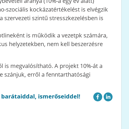
bevételi aránya (10%-a egy év alatt)
-szociális kockázatértékelést is elvégzik
 szervezeti szintű stresszkezelésben is
hotlineként is működik a vezetpk számára,
ikus helyzetekben, nem kell beszerzésre
l is megvalósítható. A projekt 10%-át a
szánjuk, erről a fenntarthatósági
g barátaiddal, ismerőseiddel!