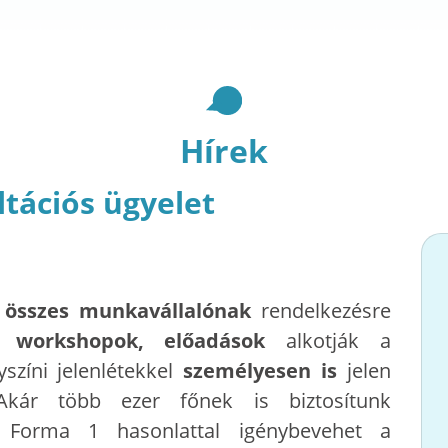
Hírek
tációs ügyelet
z
összes munkavállalónak
rendelkezésre
, workshopok, előadások
alkotják a
színi jelenlétekkel
személyesen is
jelen
kár több ezer főnek is biztosítunk
 a Forma 1 hasonlattal igénybevehet a