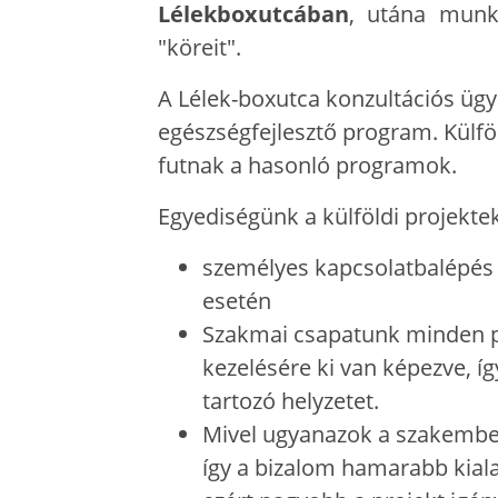
Lélekboxutcában
, utána munk
"köreit".
A Lélek-boxutca konzultációs ügye
egészségfejlesztő program. Külf
futnak a hasonló programok.
Egyediségünk a külföldi projekt
személyes kapcsolatbalépés
esetén
Szakmai csapatunk minden p
kezelésére ki van képezve, í
tartozó helyzetet.
Mivel ugyanazok a szakembe
így a bizalom hamarabb kiala