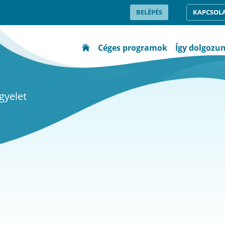
BELÉPÉS
KAPCSOL
Céges programok
Így dolgozu
gyelet