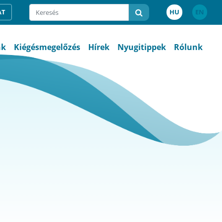
AT
HU
EN
nk
Kiégésmegelőzés
Hírek
Nyugitippek
Rólunk