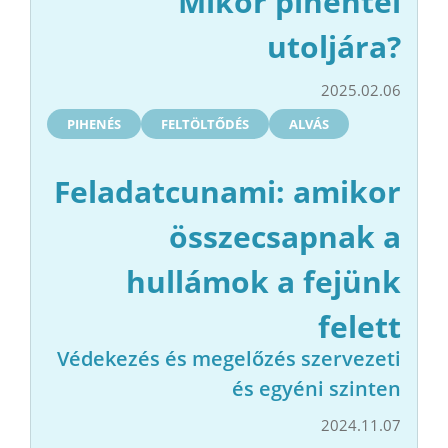
Mikor pihentél
utoljára?
2025.02.06
PIHENÉS
FELTÖLTŐDÉS
ALVÁS
Feladatcunami: amikor
összecsapnak a
hullámok a fejünk
felett
Védekezés és megelőzés szervezeti
és egyéni szinten
2024.11.07