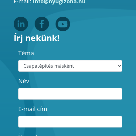
E-mail:
info@nyugizona.hu
Írj nekünk!
Téma
Név
E-mail cím