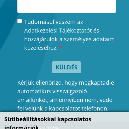
Tudomásul veszem az
Adatkezelési Tájékoztatót
és
hozzájárulok a személyes adataim
kezeléséhez.
*
KÜLDÉS
Kérjük ellenőrizd, hogy megkaptad-e
automatikus visszaigazoló
emailünket, amennyiben nem, vedd
fel velünk a kapcsolatot telefonon.
Sütibeállításokkal kapcsolatos
információk
© Nyugizóna 2026