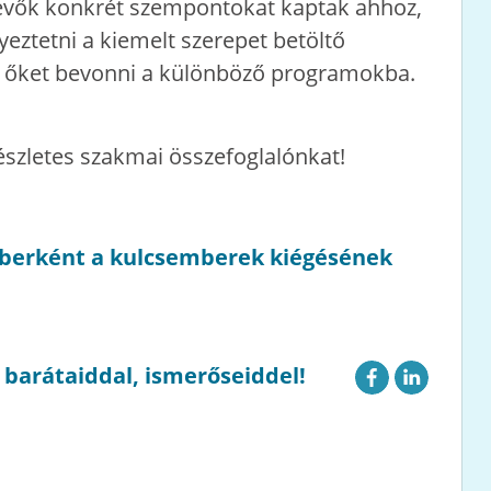
evők konkrét szempontokat kaptak ahhoz,
eztetni a kiemelt szerepet betöltő
t őket bevonni a különböző programokba.
észletes szakmai összefoglalónkat!
mberként a kulcsemberek kiégésének
g barátaiddal, ismerőseiddel!