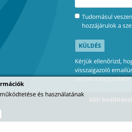
Tudomásul vesze
hozzájárulok a sz
KÜLDÉS
Kérjük ellenőrizd, 
visszaigazoló emailü
velünk a kapcsolatot
ormációk
l működtetése és használatának
Süti beállításo