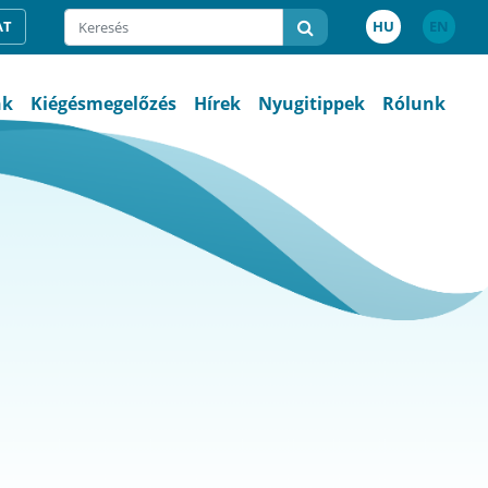
AT
HU
EN
nk
Kiégésmegelőzés
Hírek
Nyugitippek
Rólunk