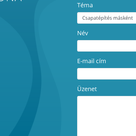
Téma
Név
E-mail cím
Üzenet