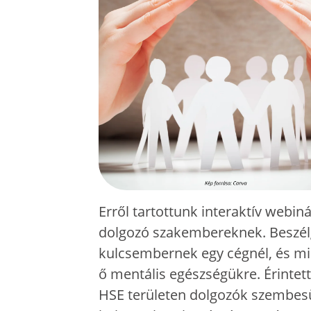
Erről tartottunk interaktív webi
dolgozó szakembereknek. Beszélg
kulcsembernek egy cégnél, és mié
ő mentális egészségükre. Érintet
HSE területen dolgozók szembesü