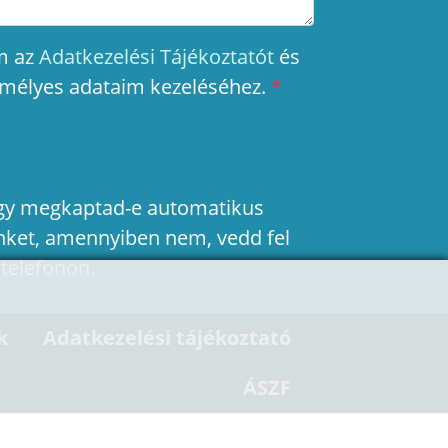
m az
Adatkezelési Tájékoztatót
és
emélyes adataim kezeléséhez.
*
hogy megkaptad-e automatikus
nket, amennyiben nem, vedd fel
 telefonon.
k
Adatkezelési tájékoztató
ÁSZF