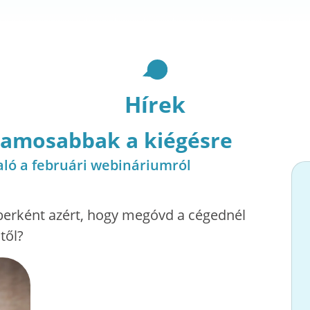
Hírek
lamosabbak a kiégésre
aló a februári webináriumról
erként azért, hogy megóvd a cégednél
től?