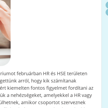
náriumot februárban HR és HSE területen
ettünk arról, hogy kik számítanak
rt kiemelten fontos figyelmet fordítani az
tük a nehézségeket, amelyekkel a HR vagy
lhetnek, amikor csoportot szerveznek