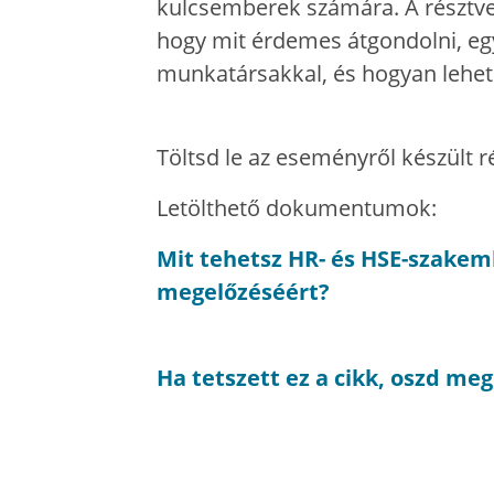
kulcsemberek számára. A résztv
hogy mit érdemes átgondolni, egy
munkatársakkal, és hogyan lehe
Töltsd le az eseményről készült r
Letölthető dokumentumok:
Mit tehetsz HR- és HSE-szake
megelőzéséért?
Ha tetszett ez a cikk, oszd me