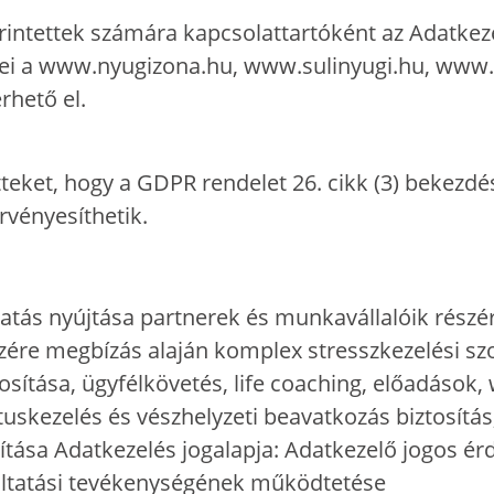
érintettek számára kapcsolattartóként az Adatke
égei a www.nyugizona.hu, www.sulinyugi.hu, www
hető el.
tteket, hogy a GDPR rendelet 26. cikk (3) bekezdés
vényesíthetik.
tatás nyújtása partnerek és munkavállalóik rész
zére megbízás alaján komplex stresszkezelési szo
tosítása, ügyfélkövetés, life coaching, előadások
tuskezelés és vészhelyzeti beavatkozás biztosítás
ítása Adatkezelés jogalapja: Adatkezelő jogos érde
áltatási tevékenységének működtetése