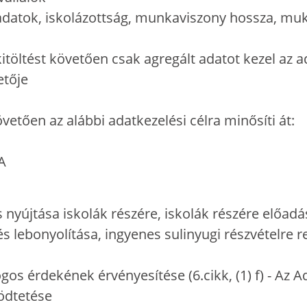
adatok, iskolázottság, munkaviszony hossza, mu
kitöltést követően csak agregált adatot kezel az 
tetője
övetően az alábbi adatkezelési célra minősíti át:
/A
s nyújtása iskolák részére, iskolák részére előad
 lebonyolítása, ingyenes sulinyugi részvételre re
gos érdekének érvényesítése (6.cikk, (1) f) - Az 
ödtetése