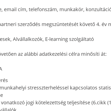
e, email cím, telefonszám, munkakör, konzultáció
A partneri szerződés megszüntetését követő 4. év
sek, Alvállalkozók, E-learning szolgáltató
övetően az alábbi adatkezelési célra minősíti át:
/A
mérés
unkahelyi stresszterheléssel kapcsolatos statiszt
se
onatkozó jogi kötelezettség teljesítése (6.cikk (1
vállalók