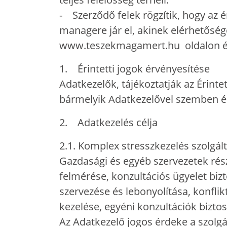
- Szerződő felek rögzítik, hogy az 
managere jár el, akinek elérhetős
www.teszekmagamert.hu oldalon ér
1. Érintetti jogok érvényesítése
Adatkezelők, tájékoztatják az Érinte
bármelyik Adatkezelővel szemben ér
2. Adatkezelés célja
2.1. Komplex stresszkezelés szolgál
Gazdasági és egyéb szervezetek rés
felmérése, konzultációs ügyelet biz
szervezése és lebonyolítása, konflik
kezelése, egyéni konzultációk biztos
Az Adatkezelő jogos érdeke a szolg