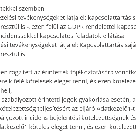
ettekkel szemben
elési tevékenységeket látja el: kapcsolattartás s
resztül is -, ezen felül az GDPR rendelettel kapcs
incidenssekkel kapcsolatos feladatok ellátása
si tevékenységeket látja el: Kapcsolattartás sajá
esztül is.
en rögzített az érintettek tájékoztatására vonatk
ik felé kötelesek eleget tenni, és ezen kötelezett
heli,
szabályozott érintetti jogok gyakorlása esetén, a
ötelezettség teljesítésért az eljáró Adatkezelő1-t t
lyozott incidens bejelentési kötelezettségnek és
atkezelő1 köteles eleget tenni, és ezen kötelezett