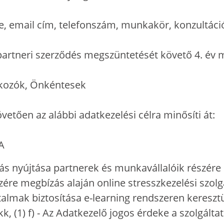
ve, email cím, telefonszám, munkakör, konzultáci
A partneri szerződés megszüntetését követő 4. év
alkozók, Önkéntesek
övetően az alábbi adatkezelési célra minősíti át:
/A
atás nyújtása partnerek és munkavállalóik részére
ére megbízás alaján online stresszkezelési szolg
almak biztosítása e-learning rendszeren keresztü
kk, (1) f) - Az Adatkezelő jogos érdeke a szolgá