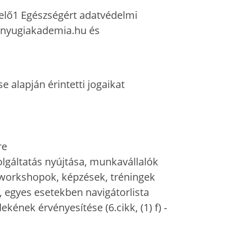
zelő1 Egészségért adatvédelmi
.nyugiakademia.hu és
e alapján érintetti jogaikat
ére
lgáltatás nyújtása, munkavállalók
, workshopok, képzések, tréningek
, egyes esetekben navigátorlista
kének érvényesítése (6.cikk, (1) f) -