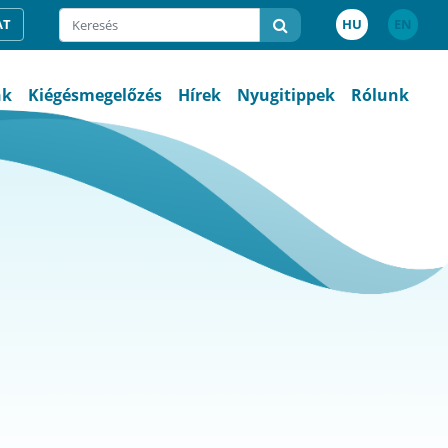
AT
HU
EN
nk
Kiégésmegelőzés
Hírek
Nyugitippek
Rólunk