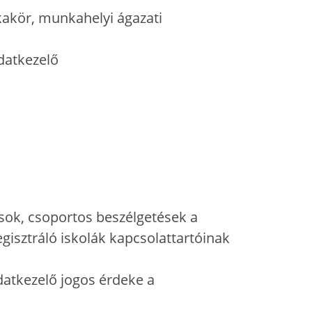
kakör, munkahelyi ágazati
adatkezelő
ások, csoportos beszélgetések a
gisztráló iskolák kapcsolattartóinak
Adatkezelő jogos érdeke a