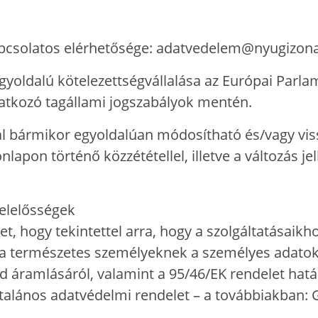
pcsolatos elérhetősége: adatvedelem@nyugizon
egyoldalú kötelezettségvállalása az Európai Parl
vonatkozó tagállami jogszabályok mentén.
tal bármikor egyoldalúan módosítható és/vagy vis
nlapon történő közzététellel, illetve a változás je
elelősségek
et, hogy tekintettel arra, hogy a szolgáltatásaik
a természetes személyeknek a személyes adatok 
d áramlásáról, valamint a 95/46/EK rendelet hatál
talános adatvédelmi rendelet – a továbbiakban: G