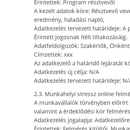
Érintettek: Program résztvevői
A kezelt adatok köre: Résztvevő vev
eredmény, haladási napló,
Adatkezelés tervezett határideje: 
Érintett jogosnak ítélt tiltakozásáig.
Adatfeldolgozók: Szakértők, Önkénte
Címzettek: xxx
Az adatkezelő a határidő lejáratát k
Adatkezelés új célja: N/A
Adatkezelés tervezett határideje: N
2.3. Munkahelyi stressz online fel
A munkavállalók törvényben előrírt m
valamint a érdeklődési kör felméré
Adatkezelés jogalapja: Adatkezelőre v
Érintettek: Felmérés kitöltői, Munka