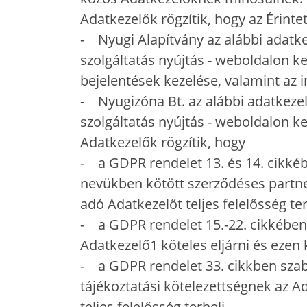
Adatkezelők rögzítik, hogy az Érint
- Nyugi Alapítvány az alábbi adatkez
szolgáltatás nyújtás - weboldalon ke
bejelentések kezelése, valamint az 
- Nyugizóna Bt. az alábbi adatkezelé
szolgáltatás nyújtás - weboldalon ker
Adatkezelők rögzítik, hogy
- a GDPR rendelet 13. és 14. cikkéb
nevükben kötött szerződéses partnere
adó Adatkezelőt teljes felelősség ter
- a GDPR rendelet 15.-22. cikkében 
Adatkezelő1 köteles eljárni és ezen k
- a GDPR rendelet 33. cikkben szabá
tájékoztatási kötelezettségnek az Ad
teljes felelősség terheli.