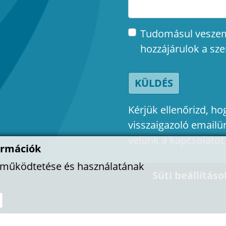
Tudomásul vesze
hozzájárulok a sz
KÜLDÉS
Kérjük ellenőrizd, 
visszaigazoló emailü
velünk a kapcsolatot
ormációk
l működtetése és használatának
Süti beállításo