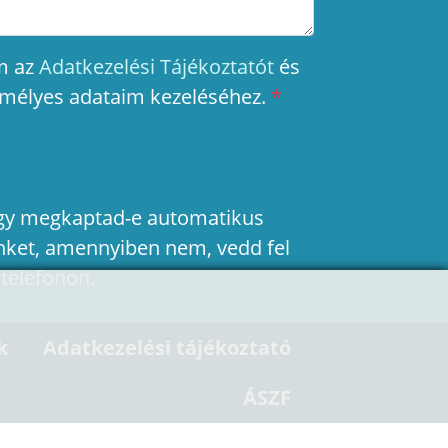
m az
Adatkezelési Tájékoztatót
és
emélyes adataim kezeléséhez.
*
hogy megkaptad-e automatikus
nket, amennyiben nem, vedd fel
 telefonon.
k
Adatkezelési tájékoztató
ÁSZF