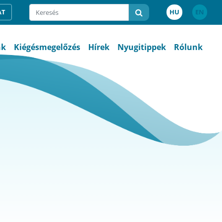
AT
HU
EN
nk
Kiégésmegelőzés
Hírek
Nyugitippek
Rólunk